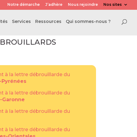
Notre démarche
J’adhère
Nous rejoindre
Nos sites
ités
Services
Ressources
Qui sommes-nous ?
DÉBROUILLARDS
nt à la lettre débrouillarde du
-Pyrénées
nt à la lettre débrouillarde du
e-Garonne
nt à la lettre débrouillarde du
nt à la lettre débrouillarde du
es-Orientales