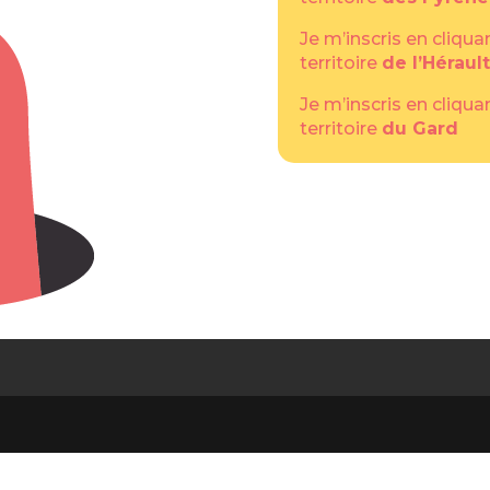
Je m’inscris en cliqua
territoire
de l’Hérault
Je m’inscris en cliqua
territoire
du Gard