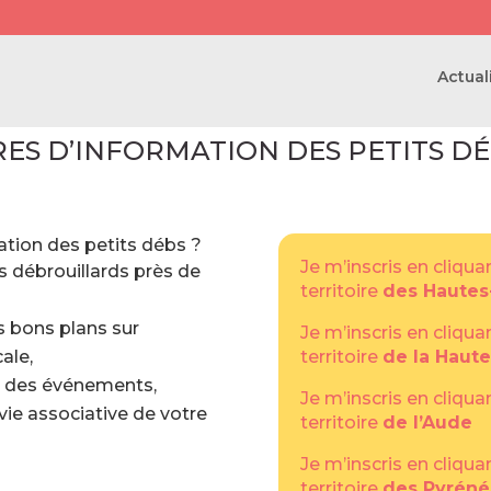
Actual
RES D’INFORMATION DES PETITS 
mation des petits débs ?
Je m’inscris en cliqua
s débrouillards près de
territoire
des Hautes
s bons plans sur
Je m’inscris en cliqua
cale,
territoire
de la Haut
nt des événements,
Je m’inscris en cliqua
ie associative de votre
territoire
de l’Aude
Je m’inscris en cliqua
territoire
des Pyréné