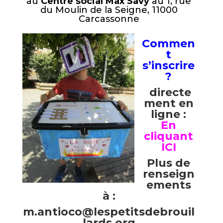
au
Centre social Max Savy
au 1, rue
du Moulin de la Seigne, 11000
Carcassonne
Commen
t
s’inscrire
?
directe
ment en
ligne :
En
cliquant
ICI
Plus de
renseign
ements
à :
m.antioco@lespetitsdebrouil
lards.org