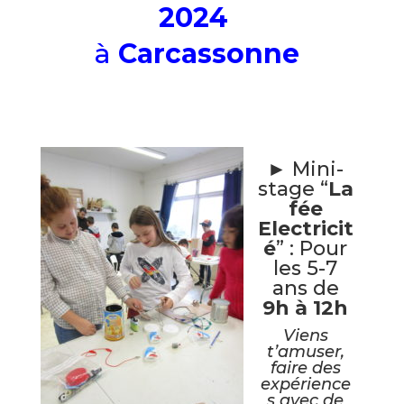
2024
à
Carcassonne
/
► Mini-
stage “
La
fée
Electricit
é
” : Pour
les 5-7
ans de
9h à 12h
Viens
t’amuser,
faire des
expérience
s avec de