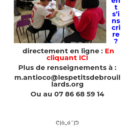
en
t
s’i
ns
cri
re
?
directement en ligne :
En
cliquant ICI
Plus de renseignements à :
m.antioco@lespetitsdebrouil
lards.org
Ou au 07 86 68 59 14
/
/
ᕦ(ò_óˇ)ᕤ
/