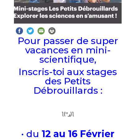
Pour passer de super
vacances en mini-
scientifique,
Inscris-toi aux stages
des Petits
Débrouillards :
/
ƪ(ړײ)‎ƪ​​
/
• du
12 au 16 Février