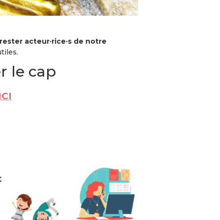
rester acteur·rice·s de notre
tiles.
r le cap
ICI
t