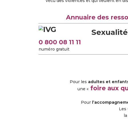
vécu des violences et qui veulent en di
Annuaire des resso
Sexualité
0 800 08 11 11
numéro gratuit
Pour les
adultes et enfants
foire aux q
une «
Pour
l’accompagnemen
Les
l