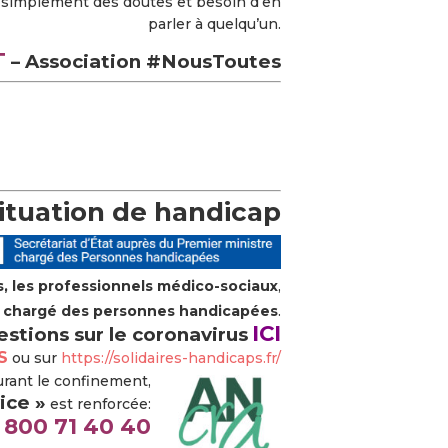
nt simplement des doutes et besoin d’en
parler à quelqu’un.
T
– Association #NousToutes
ituation de handicap
ts, les professionnels médico-sociaux
,
at chargé des
personnes handicapées
.
ICI
estions sur le coronavirus
S
ou sur
https://solidaires-handicaps.fr/
rant le confinement,
ice »
est renforcée:
 800 71 40 40