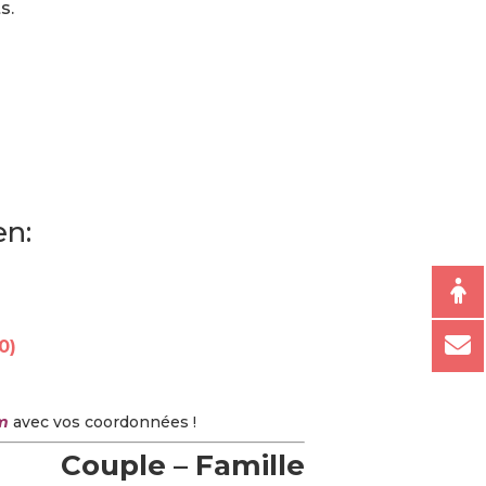
s.
en:
0)
m
avec vos coordonnées !
Couple – Famille