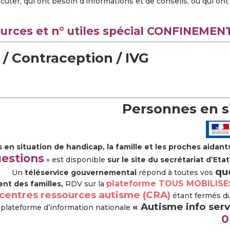
scuter, qui ont besoin d’informations et de conseils, ou qui o
urces et n° utiles spécial CONFINEMEN
 / Contraception / IVG
Personnes en s
 en situation de handicap, la famille et les proches aidan
uestions
» est disponible
sur le site du secrétariat d’Et
qu
Un
téléservice gouvernemental
répond à toutes vos
plateforme TOUS MOBILISE
t des familles,
RDV sur la
centres ressources autisme (CRA)
étant fermés du
« Autisme info serv
a plateforme d’information nationale
0