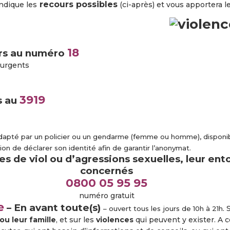
recours possibles
ndique les
(ci-après) et vous apportera l
18
ers au numéro
 urgents
3919
s au
adapté par un policier ou un gendarme (femme ou homme), disponibl
ion de déclarer son identité afin de garantir l’anonymat.
s de viol ou d’agressions sexuelles, leur ent
concernés
0800 05 95 95
numéro gratuit
e
– En avant toute(s)
.
– ouvert tous les jours de 10h à 21h
ou leur famille
, et sur les
violences
qui peuvent y exister. A c