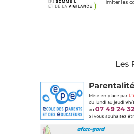
limiter les
Les 
Parentalit
L’
Mise en place par
du lundi au jeudi 9h
07 49 24 32
au
Si vous souhaitez ê