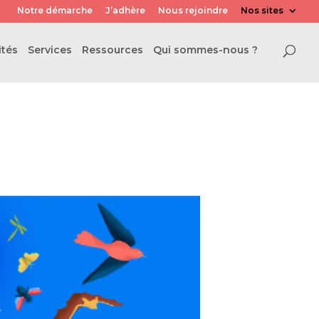
Notre démarche
J’adhère
Nous rejoindre
Nos sites
ités
Services
Ressources
Qui sommes-nous ?