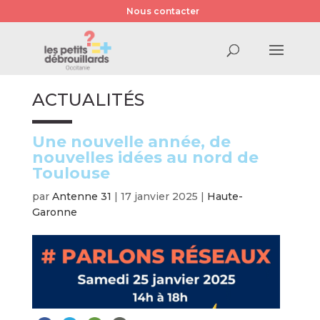
Nous contacter
ACTUALITÉS
Une nouvelle année, de
nouvelles idées au nord de
Toulouse
par
Antenne 31
|
17 janvier 2025
|
Haute-
Garonne