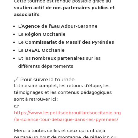
Cette tournée est rendue possible grâce au
soutien actif de nos partenaires publics et
associatifs
:
L’
Agence de l’Eau Adour-Garonne
La
Région Occitanie
Le
Commissariat de Massif des Pyrénées
La
DREAL Occitanie
Et les
nombreux partenaires
sur les
différents départements
🔗 Pour suivre la tournée
L’itinéraire complet, les retours d’étape, les
témoignages et les contenus pédagogiques
sont à retrouver ici :
👉
https://www.lespetitsdebrouillardsoccitanie.org
/le-science-tour-debarque-dans-les-pyrenees/
Merci à toutes celles et ceux qui ont déjà
partagé un bout de montagne, de réflexion ou