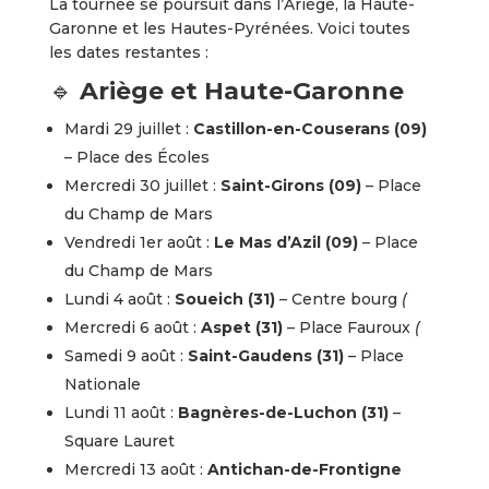
La tournée se poursuit dans l’Ariège, la Haute-
Garonne et les Hautes-Pyrénées. Voici toutes
les dates restantes :
🔹
Ariège et Haute-Garonne
Mardi 29 juillet :
Castillon-en-Couserans (09)
– Place des Écoles
Mercredi 30 juillet :
Saint-Girons (09)
– Place
du Champ de Mars
Vendredi 1er août :
Le Mas d’Azil (09)
– Place
du Champ de Mars
Lundi 4 août :
Soueich (31)
– Centre bourg
(
Mercredi 6 août :
Aspet (31)
– Place Fauroux
(
Samedi 9 août :
Saint-Gaudens (31)
– Place
Nationale
Lundi 11 août :
Bagnères-de-Luchon (31)
–
Square Lauret
Mercredi 13 août :
Antichan-de-Frontigne