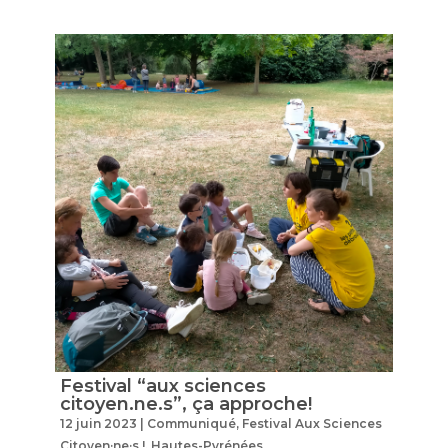
Festival “aux sciences
citoyen.ne.s”, ça approche!
12 juin 2023
|
Communiqué
,
Festival Aux Sciences
Citoyen·ne·s !
,
Hautes-Pyrénées