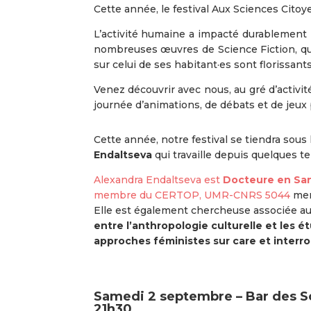
Cette année, le festival Aux Sciences Cito
L’activité humaine a impacté durablement n
nombreuses œuvres de Science Fiction, qui 
sur celui de ses habitant·es sont florissant
Venez découvrir avec nous, au gré d’activit
journée d’animations, de débats et de jeux p
Cette année, notre festival se tiendra sous 
Endaltseva
qui travaille depuis quelques te
Alexandra Endaltseva est
Docteure en San
membre du CERTOP, UMR-CNRS 5044
men
Elle est également chercheuse associée 
entre l’anthropologie culturelle et les é
approches féministes sur care et interro
Samedi 2 septembre –
Bar des Sc
21h30