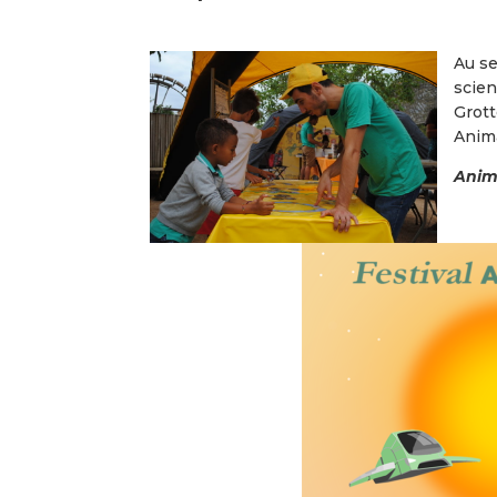
Au se
scien
Grott
Anima
Anima