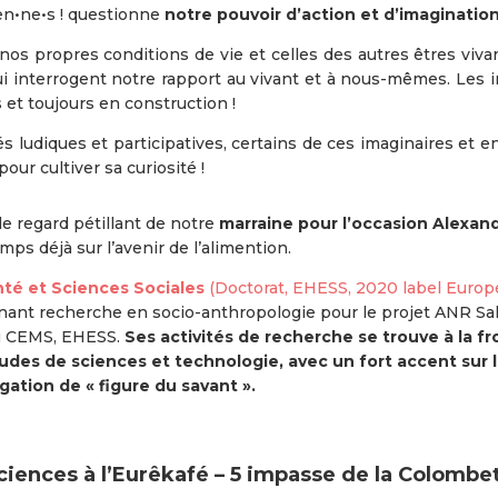
yen•ne•s ! questionne
notre pouvoir d’action et d’imagination
os propres conditions de vie et celles des autres êtres vivan
interrogent notre rapport au vivant et à nous-mêmes. Les ima
s et toujours en construction !
és ludiques et participatives, certains de ces imaginaires et 
our cultiver sa curiosité !
le regard pétillant de notre
marraine pour l’occasion Alexan
mps déjà sur l’avenir de l’alimention.
té et Sciences Sociales
(Doctorat, EHESS, 2020 label Europ
ant recherche en socio-anthropologie pour le projet ANR Sa
au CEMS, EHESS.
Ses activités de recherche se trouve à la fr
tudes de sciences et technologie, avec un fort accent sur 
gation de « figure du savant ».
iences à l’
Eurêkafé
–
5 impasse de la Colombet