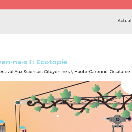
Actual
en•ne•s ! : Ecotopie
estival Aux Sciences Citoyen·ne·s !
,
Haute-Garonne
,
Occitanie