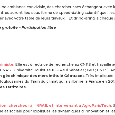
ne ambiance conviviale, des chercheur·ses échangent avec le
tres auront lieu sous forme de speed-dating scientifique : le
er avec votre table de leurs travaux… Et dring-dring, à chaque 
 gratuite – Participation libre
imiste
.
Elle est directrice de recherche au CNRS et travaille
RS ; Université Toulouse III – Paul Sabatier ; IRD ; CNES). A
on géochimique des mers Intitulé Géotraces.
Très impliquée d
es toulousaines du Train du climat qui a sillonné la France en 201
es territoires.
on, chercheur à l’INRAE, et intervenant à AgroParisTech.
S
ue et sociale pour expliquer les dynamiques d’innovation et l