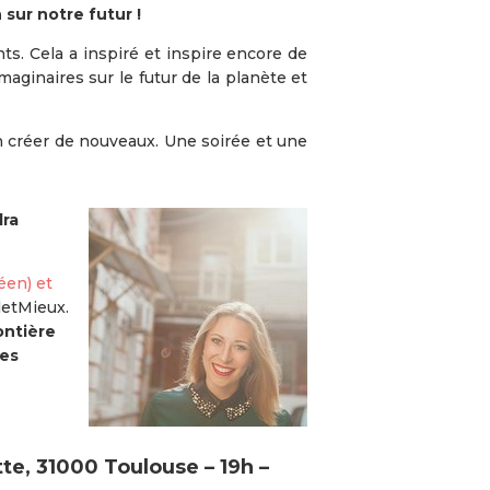
 sur notre futur !
ts. Cela a inspiré et inspire encore de
ginaires sur le futur de la planète et
en créer de nouveaux. Une soirée et une
dra
éen) et
letMieux.
ontière
les
te, 31000 Toulouse –
19h –