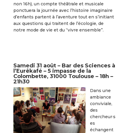
non 16h), un compte théâtrale et musicale
ponctuera la journée avec l’histoire imaginaire
d’enfants partent à l’aventure tout en s’initiant
aux questions qui traitent de l’écologie, de
notre mode de vie et du “vivre ensemble”.
Samedi 31 août –
Bar des Sciences à
l’
Eurêkafé
–
5 impasse de la
Colombette, 31000 Toulouse –
18h –
21h30
Dans une
ambiance
conviviale,
des
chercheur·s
es
échangent