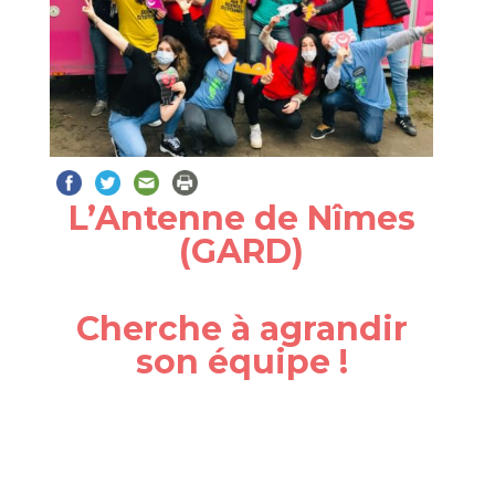
L’Antenne de Nîmes
(GARD)
Cherche à agrandir
son équipe !