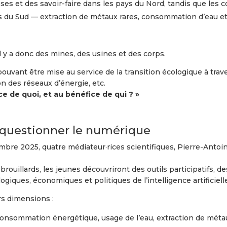
esses et des savoir-faire dans les pays du Nord, tandis que l
 du Sud — extraction de métaux rares, consommation d’eau et d’
il y a donc des mines, des usines et des corps.
uvant être mise au service de la transition écologique à traver
on des réseaux d’énergie, etc.
ice de quoi, et au bénéfice de qui ? »
r questionner le numérique
re 2025, quatre médiateur·rices scientifiques, Pierre-Antoine
ouillards, les jeunes découvriront des outils participatifs, des
giques, économiques et politiques de l’intelligence artificielle
rs dimensions :
onsommation énergétique, usage de l’eau, extraction de métaux