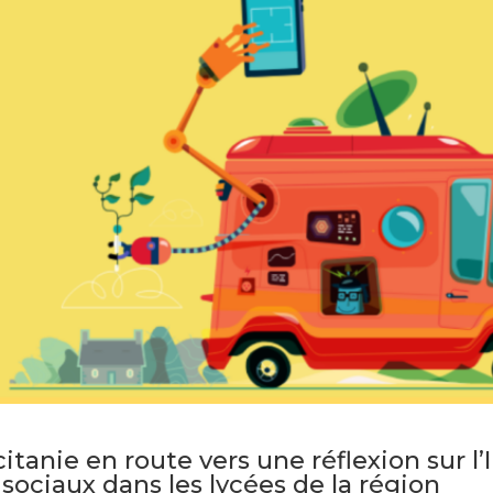
tanie en route vers une réflexion sur l’In
sociaux dans les lycées de la région