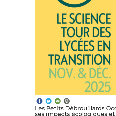
Les Petits Débrouillards Occi
ses impacts écologiques et 