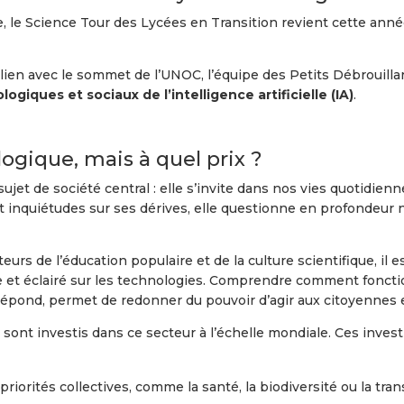
e, le Science Tour des Lycées en Transition revient cette ann
ien avec le sommet de l’UNOC, l’équipe des Petits Débrouillar
iques et sociaux de l’intelligence artificielle (IA)
.
logique, mais à quel prix ?
n sujet de société central : elle s’invite dans nos vies quotidie
 inquiétudes sur ses dérives, elle questionne en profondeur no
teurs de l’éducation populaire et de la culture scientifique, il
e et éclairé sur les technologies. Comprendre comment fonction
répond, permet de redonner du pouvoir d’agir aux citoyennes e
rs sont investis dans ce secteur à l’échelle mondiale. Ces inv
priorités collectives, comme la santé, la biodiversité ou la tra