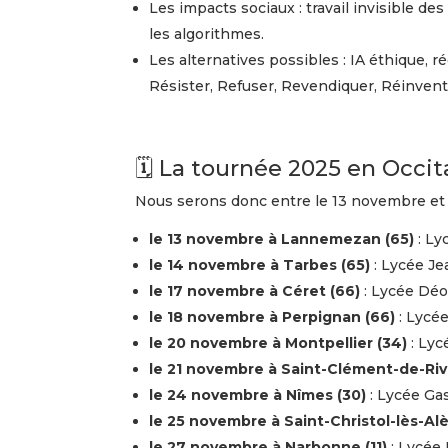
Les impacts sociaux : travail invisible d
les algorithmes.
Les alternatives possibles : IA éthique, ré
Résister, Refuser, Revendiquer, Réinvent
🗓️ La tournée 2025 en Occit
Nous serons donc entre le 13 novembre et 
le
13 novembre à Lannemezan (65)
: Ly
le
14 novembre à Tarbes (65)
: Lycée J
le
17 novembre à Céret (66)
: Lycée Déo
le
18 novembre à Perpignan (66)
: Lycée
le
20 novembre à Montpellier (34)
: Lyc
le
21 novembre à Saint-Clément-de-Rivi
le
24 novembre à Nîmes (30)
: Lycée Ga
le
25 novembre à Saint-Christol-lès-Alè
le
27 novembre à Narbonne (11)
: Lycée 