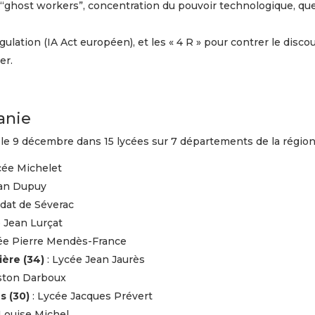
es “ghost workers”, concentration du pouvoir technologique, qu
gulation (IA Act européen), et les « 4 R » pour contrer le discou
er.
anie
le 9 décembre dans 15 lycées sur 7 départements de la région
cée Michelet
ean Dupuy
dat de Séverac
 Jean Lurçat
ée Pierre Mendès-France
ère (34)
: Lycée Jean Jaurès
ston Darboux
s (30)
: Lycée Jacques Prévert
Louise Michel