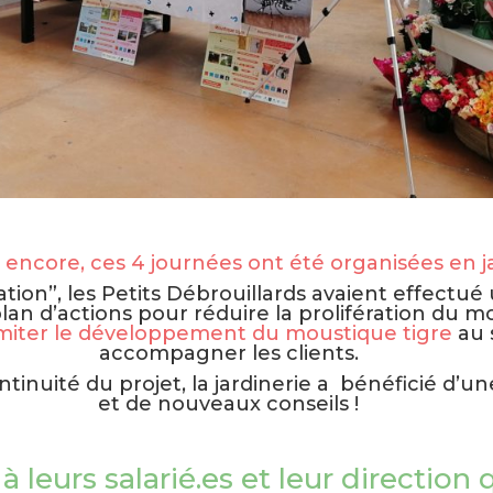
encore, ces 4 journées ont été organisées en ja
sation”, les Petits Débrouillards avaient effectué
plan d’actions pour réduire la prolifération du m
imiter le développement du moustique tigre
au s
accompagner les clients.
tinuité du projet, la jardinerie a bénéficié d’u
et de nouveaux conseils !
à leurs salarié.es et leur direction