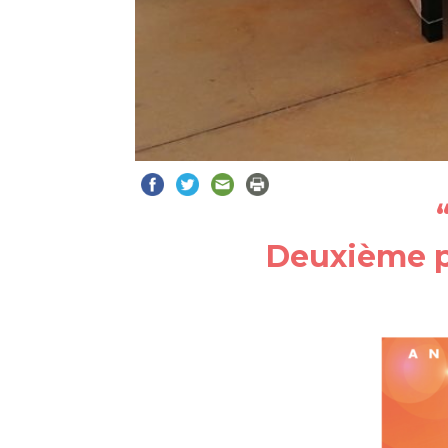
D
euxième p