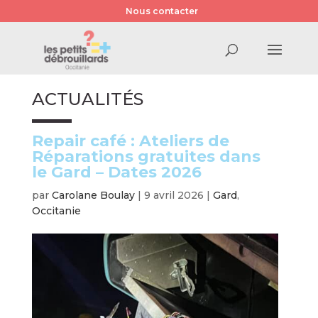
Nous contacter
ACTUALITÉS
Repair café : Ateliers de
Réparations gratuites dans
le Gard – Dates 2026
par
Carolane Boulay
|
9 avril 2026
|
Gard
,
Occitanie