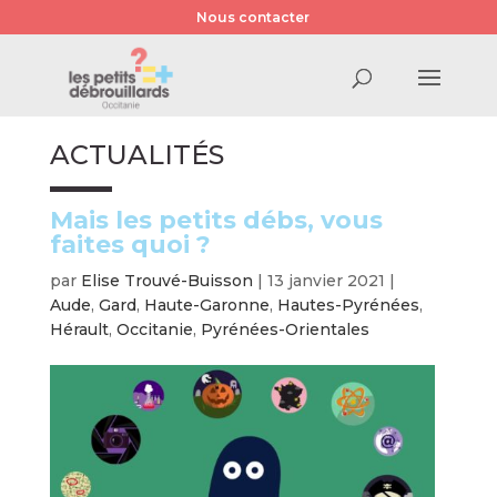
Nous contacter
ACTUALITÉS
Mais les petits débs, vous
faites quoi ?
par
Elise Trouvé-Buisson
|
13 janvier 2021
|
Aude
,
Gard
,
Haute-Garonne
,
Hautes-Pyrénées
,
Hérault
,
Occitanie
,
Pyrénées-Orientales