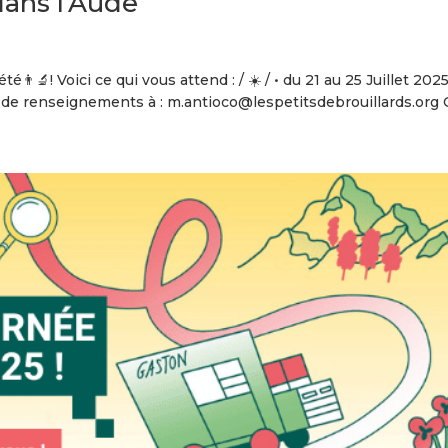
ans l’Aude
👨‍🔬! Voici ce qui vous attend : / ☀️ / • du 21 au 25 Juillet 2
s de renseignements à : m.antioco@lespetitsdebrouillards.org O