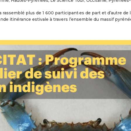
onne
,
Hautes-Pyrénées
,
Le Science Tour
,
Occitanie
,
Pyrénées-
rassemblé plus de 1 600 participant·es de part et d’autre de l
nde itinérance estivale à travers l’ensemble du massif pyrénée