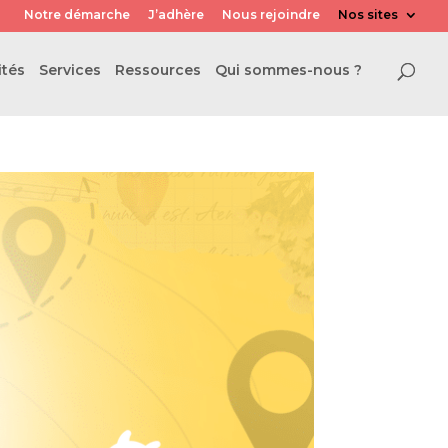
Notre démarche
J’adhère
Nous rejoindre
Nos sites
ités
Services
Ressources
Qui sommes-nous ?