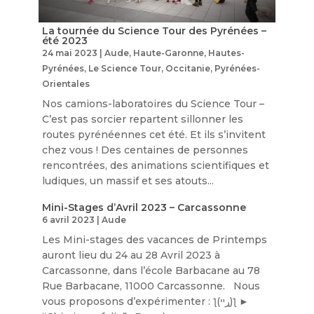
La tournée du Science Tour des Pyrénées –
été 2023
24 mai 2023
|
Aude
,
Haute-Garonne
,
Hautes-
Pyrénées
,
Le Science Tour
,
Occitanie
,
Pyrénées-
Orientales
Nos camions-laboratoires du Science Tour –
C’est pas sorcier repartent sillonner les
routes pyrénéennes cet été. Et ils s’invitent
chez vous ! Des centaines de personnes
rencontrées, des animations scientifiques et
ludiques, un massif et ses atouts...
Mini-Stages d’Avril 2023 – Carcassonne
6 avril 2023
|
Aude
Les Mini-stages des vacances de Printemps
auront lieu du 24 au 28 Avril 2023 à
Carcassonne, dans l’école Barbacane au 78
Rue Barbacane, 11000 Carcassonne. Nous
vous proposons d’expérimenter : ƪ(ړײ)‎ƪ​​ ►