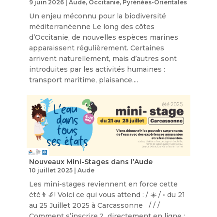
9 juin 2026
|
Aude
,
Occitanie
,
Pyrénées-Orientales
Un enjeu méconnu pour la biodiversité
méditerranéenne Le long des côtes
d’Occitanie, de nouvelles espèces marines
apparaissent régulièrement. Certaines
arrivent naturellement, mais d’autres sont
introduites par les activités humaines :
transport maritime, plaisance,...
Nouveaux Mini-Stages dans l’Aude
10 juillet 2025
|
Aude
Les mini-stages reviennent en force cette
été👨‍🔬! Voici ce qui vous attend : / ☀️ / • du 21
au 25 Juillet 2025 à Carcassonne / / /
Comment s’inscrire ? directement en ligne :